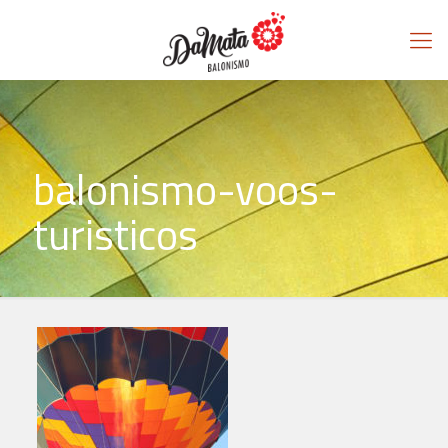
balonismo-voos-
turisticos